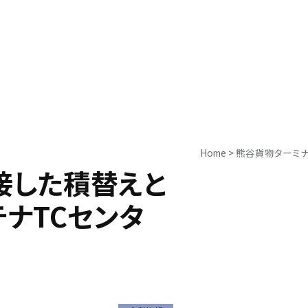
Home
>
熊谷貨物ターミナ
接した積替えと
テナTCセンタ