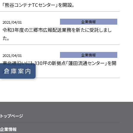
「熊谷コンテナTCセンター」を開設。
企業情報
2021/04/01
令和3年度の三郷市広報配送業務を新たに受託しまし
た。
企業情報
2021/04/01
東北道沿いに1,330坪の新拠点「蓮田流通センター」を開
倉庫案内
設。
トップページ
企業情報