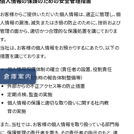
個人情報の保護のための安全管理措置
お客様からご提供いただいた個人情報は、適正に管理し、個
人情報の漏洩、滅失またはき損の防止のために、技術および
管理の面から、適切かつ合理的な保護処置を講じておりま
す。
当社は、お客様の個人情報をお預かりするにあたり、以下の
措置を講じております。
個人情報保護体制の確立（責任者の設置、役割責任
倉庫案内
の明確化、緊急時の報告体制整備等）
外部からの不正アクセス等の防止措置
定期点検、監査の実施
個人情報の保護と適切な取り扱いに関する社内教
育の実施
また、当社では、お客様の個人情報を取り扱っている部門毎
に、保護管理の責任者を置き、その責任者の指示のもと、適