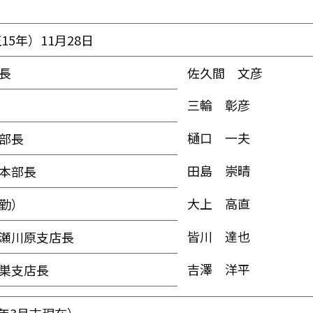
15年）11月28日
長
佐久間 文彦
三輪 彰彦
樋口 一夫
部長
田島 崇晴
本部長
大上 高直
勤）
皆川 達也
瀬川原支店長
吉澤 洋平
巣支店長