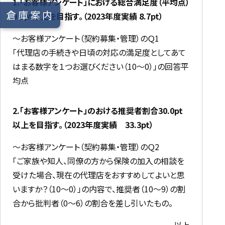
1.「お客様アンケート」における総合満足度（平均点）
倉庫案内
9.0pt以上を目指す。（2023年度実績 8.7pt）
～お客様アンケート（契約募集・管理）のＱ1
「代理店の手続きや日頃の対応の満足度としてあて
はまる数字を１つお選びください（10～0）」の回答平
均点
2.「お客様アンケート」のおける推奨者割合30.0pt
以上を目指す。（2023年度実績 33.3pt）
～お客様アンケート（契約募集・管理）のＱ2
「ご家族や知人、同僚の方から保険の加入の相談を
受けた場合、現在の代理店をおすすめしてよいと思
いますか？（10～0）」の内容で、推奨者（10～9）の割
合から批判者（0～6）の割合を差し引いたもの。
以上